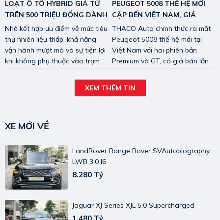
LOẠT Ô TÔ HYBRID GIÁ TỪ
PEUGEOT 5008 THẾ HỆ MỚI
TRÊN 500 TRIỆU ĐỒNG DÀNH
CẬP BẾN VIỆT NAM, GIÁ
CHO KHÁCH HÀNG VIỆT.
KHỞI ĐIỂM 1,379 TỶ ĐỒNG.
Nhờ kết hợp ưu điểm về mức tiêu
THACO Auto chính thức ra mắt
thụ nhiên liệu thấp, khả năng
Peugeot 5008 thế hệ mới tại
vận hành mượt mà và sự tiện lợi
Việt Nam với hai phiên bản
khi không phụ thuộc vào trạm
Premium và GT, có giá bán lần
sạc, xe hybrid đang dần trở
lượt 1,379 tỷ đồng và 1,529 tỷ
thành lựa chọn được nhiều
đồng.
XEM THÊM TIN
khách hàng Việt cân nhắc.
XE MỚI VỀ
LandRover Range Rover SVAutobiography
LWB 3.0 I6
8.280 Tỷ
Jaguar XJ Series XJL 5.0 Supercharged
1.480 Tỷ