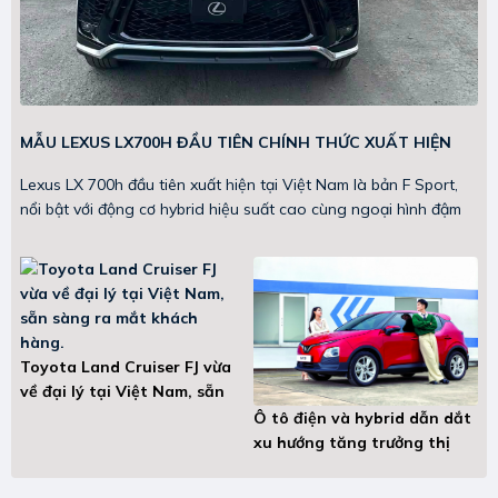
MẪU LEXUS LX700H ĐẦU TIÊN CHÍNH THỨC XUẤT HIỆN
TẠI VIỆT NAM.
Lexus LX 700h đầu tiên xuất hiện tại Việt Nam là bản F Sport,
nổi bật với động cơ hybrid hiệu suất cao cùng ngoại hình đậm
chất thể thao.
Toyota Land Cruiser FJ vừa
về đại lý tại Việt Nam, sẵn
sàng ra mắt khách hàng.
Ô tô điện và hybrid dẫn dắt
xu hướng tăng trưởng thị
trường