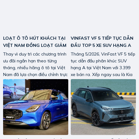
LOẠT Ô TÔ HÚT KHÁCH TẠI
VINFAST VF 5 TIẾP TỤC DẪN
VIỆT NAM ĐỒNG LOẠT GIẢM
ĐẦU TOP 5 XE SUV HẠNG A
GIÁ, ƯU ĐÃI CAO NHẤT TỚI
BÁN CHẠY NHẤT THÁNG
Thay vì duy trì các chương trình
Tháng 5/2026, VinFast VF 5 tiếp
170 TRIỆU ĐỒNG.
5/2026
ưu đãi ngắn hạn theo từng
tục dẫn đầu phân khúc SUV
tháng, nhiều hãng ô tô tại Việt
hạng A tại Việt Nam với 3.399
Nam đã lựa chọn điều chỉnh trực
xe bán ra. Xếp ngay sau là Kia
tiếp giá niêm yết, qua đó mang
Sonet trong danh sách 5 mẫu
đến mức giá bán cạnh tranh và
xe bán chạy nhất phân khúc.
ổn định hơn cho người tiêu
dùng.