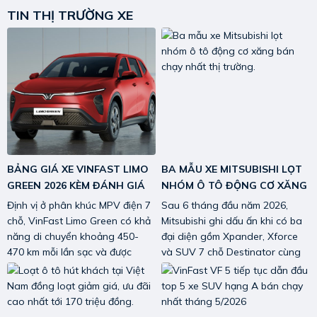
TIN THỊ TRƯỜNG XE
BẢNG GIÁ XE VINFAST LIMO
BA MẪU XE MITSUBISHI LỌT
GREEN 2026 KÈM ĐÁNH GIÁ
NHÓM Ô TÔ ĐỘNG CƠ XĂNG
CHI TIẾT
BÁN CHẠY NHẤT THỊ
Định vị ở phân khúc MPV điện 7
Sau 6 tháng đầu năm 2026,
TRƯỜNG.
chỗ, VinFast Limo Green có khả
Mitsubishi ghi dấu ấn khi có ba
năng di chuyển khoảng 450-
đại diện gồm Xpander, Xforce
470 km mỗi lần sạc và được
và SUV 7 chỗ Destinator cùng
VinFast hướng tới các doanh
xuất hiện trong Top 10 ô tô
nghiệp cũng như cá nhân kinh
động cơ đốt trong bán chạy
doanh dịch vụ.
nhất Việt Nam.