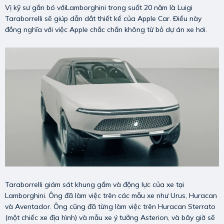
Vị kỹ sư gắn bó vớiLamborghini trong suốt 20 năm là Luigi
Taraborrelli sẽ giúp dẫn dắt thiết kế của Apple Car. Điều này
đồng nghĩa với việc Apple chắc chắn không từ bỏ dự án xe hơi.
Taraborrelli giám sát khung gầm và động lực của xe tại
Lamborghini. Ông đã làm việc trên các mẫu xe như Urus, Huracan
và Aventador. Ông cũng đã từng làm việc trên Huracan Sterrato
(một chiếc xe địa hình) và mẫu xe ý tưởng Asterion, và bây giờ sẽ