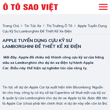
Trang Chủ
Tin Tức Xe
Thị Trường Ô Tô
Apple Tuyển Dụng
Cựu Kỹ Sư Lamborghini Để Thiết Kế Xe Điện
APPLE TUYỂN DỤNG CỰU KỸ SƯ
LAMBORGHINI ĐỂ THIẾT KẾ XE ĐIỆN
Mới đây, Apple đã chiêu mộ thành công cựu kỹ sư của hãng
siêu xe Lamborghini cho dự án xe điện tự hành Apple
Car. Điều này thể hiện sự nghiêm túc của công ty.
Tin tức về dự án Apple Car lại xuất hiện trên Bloomberg. Nguồn
tin cho hay, công ty có trụ sở tại Cupertino sẽ thuê một cựu kỹ sư
& quản lý của Lamborghini cho dự án xe Apple tự lái, được đặt tên
là Apple Car (chưa phải tên chính thức vì dự án này vẫn còn bí ẩn).