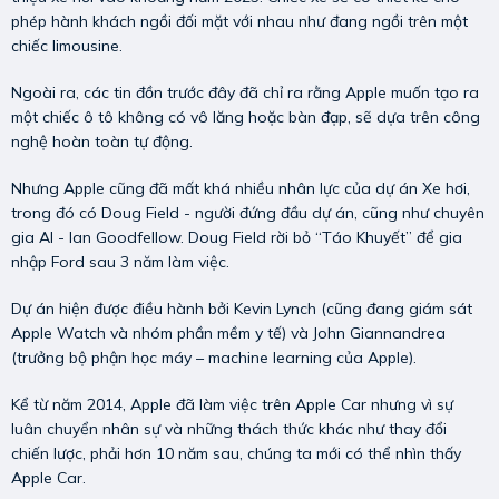
phép hành khách ngồi đối mặt với nhau như đang ngồi trên một
chiếc limousine.
Ngoài ra, các tin đồn trước đây đã chỉ ra rằng Apple muốn tạo ra
một chiếc ô tô không có vô lăng hoặc bàn đạp, sẽ dựa trên công
nghệ hoàn toàn tự động.
Nhưng Apple cũng đã mất khá nhiều nhân lực của dự án Xe hơi,
trong đó có Doug Field - người đứng đầu dự án, cũng như chuyên
gia AI - Ian Goodfellow. Doug Field rời bỏ “Táo Khuyết” để gia
nhập Ford sau 3 năm làm việc.
Dự án hiện được điều hành bởi Kevin Lynch (cũng đang giám sát
Apple Watch và nhóm phần mềm y tế) và John Giannandrea
(trưởng bộ phận học máy – machine learning của Apple).
Kể từ năm 2014, Apple đã làm việc trên Apple Car nhưng vì sự
luân chuyển nhân sự và những thách thức khác như thay đổi
chiến lược, phải hơn 10 năm sau, chúng ta mới có thể nhìn thấy
Apple Car.