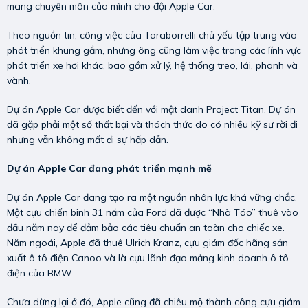
mang chuyên môn của mình cho đội Apple Car.
Theo nguồn tin, công việc của Taraborrelli chủ yếu tập trung vào
phát triển khung gầm, nhưng ông cũng làm việc trong các lĩnh vực
phát triển xe hơi khác, bao gồm xử lý, hệ thống treo, lái, phanh và
vành.
Dự án Apple Car được biết đến với mật danh Project Titan. Dự án
đã gặp phải một số thất bại và thách thức do có nhiều kỹ sư rời đi
nhưng vẫn không mất đi sự hấp dẫn.
Dự án Apple Car đang phát triển mạnh mẽ
Dự án Apple Car đang tạo ra một nguồn nhân lực khá vững chắc.
Một cựu chiến binh 31 năm của Ford đã được “Nhà Táo” thuê vào
đầu năm nay để đảm bảo các tiêu chuẩn an toàn cho chiếc xe.
Năm ngoái, Apple đã thuê Ulrich Kranz, cựu giám đốc hãng sản
xuất ô tô điện Canoo và là cựu lãnh đạo mảng kinh doanh ô tô
điện của BMW.
Chưa dừng lại ở đó, Apple cũng đã chiêu mộ thành công cựu giám