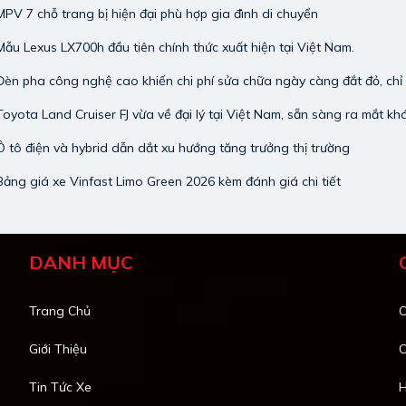
PV 7 chỗ trang bị hiện đại phù hợp gia đình di chuyển
ẫu Lexus LX700h đầu tiên chính thức xuất hiện tại Việt Nam.
èn pha công nghệ cao khiến chi phí sửa chữa ngày càng đắt đỏ, chỉ h
oyota Land Cruiser FJ vừa về đại lý tại Việt Nam, sẵn sàng ra mắt kh
 tô điện và hybrid dẫn dắt xu hướng tăng trưởng thị trường
ảng giá xe Vinfast Limo Green 2026 kèm đánh giá chi tiết
DANH MỤC
Trang Chủ
C
Giới Thiệu
C
Tin Tức Xe
H