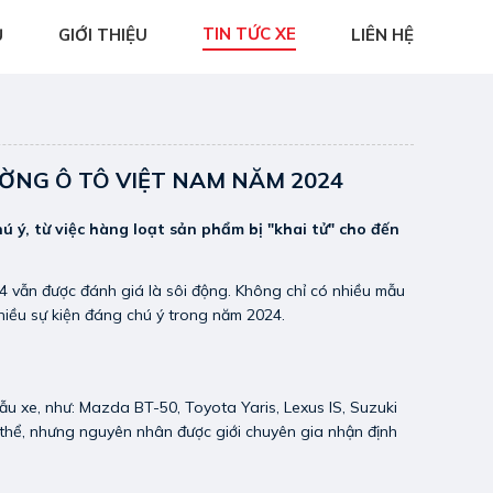
TIN TỨC XE
Ủ
GIỚI THIỆU
LIÊN HỆ
ỜNG Ô TÔ VIỆT NAM NĂM 2024
 ý, từ việc hàng loạt sản phẩm bị "khai tử" cho đến
4 vẫn được đánh giá là sôi động. Không chỉ có nhiều mẫu
 nhiều sự kiện đáng chú ý trong năm 2024.
mẫu xe, như: Mazda BT-50, Toyota Yaris, Lexus IS, Suzuki
ụ thể, nhưng nguyên nhân được giới chuyên gia nhận định