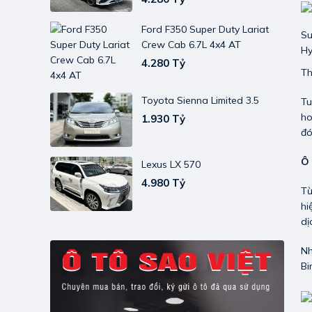
Ford F350 Super Duty Lariat
Su
Crew Cab 6.7L 4x4 AT
Hy
4.280 Tỷ
Th
Toyota Sienna Limited 3.5
Tu
ho
1.930 Tỷ
đó
Ô 
Lexus LX 570
4.980 Tỷ
Từ
hi
dị
Nh
Bi