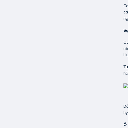
Co
cá
ng
Sự
Qu
nà
Hu
Tu
hã
Dẫ
hy
Ô 