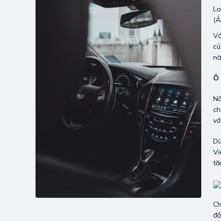
Lo
(Ả
Vớ
củ
nà
Ô 
Nă
ch
vớ
Dù
Vi
tă
Ch
đồ