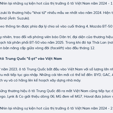
zuki là thương hiệu "khai tử" nhiều mẫu xe nhất vào năm 2024. Hiện t
brid (Ảnh: Suzuki).
eo thông tin được phía đại lý chia sẻ vào cuối tháng 4, Mazda BT-50
y nhiên, trao đổi với phóng viên báo Dân trí, đại diện của thương hiệ
ạch tái phân phối BT-50 vào năm 2025. Trong khi đó tại Thái Lan (nơ
n bản nâng cấp giữa vòng đời (facelift) vào đầu tháng 12.
tô Trung Quốc "ồ ạt" vào Việt Nam
 năm 2023, ô tô Trung Quốc bắt đầu vào Việt Nam với số lượng lớn n
ệu mới tiếp tục gia nhập. Những cái tên mới có thể kể đến: BYD, GAC,
ch vụ và có hãng lên kế hoạch xây dựng nhà máy.
ững thương hiệu ô tô Trung Quốc đã ra mắt Việt Nam cũng tiếp tục 
ngo, Lynk & Co giới thiệu dòng 06, MG đem về MG7, Haval đưa Jolion v