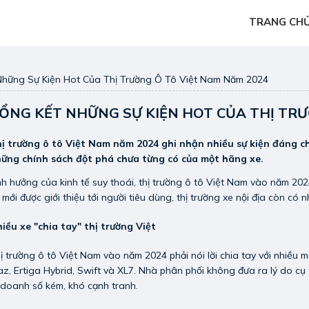
TRANG CH
Những Sự Kiện Hot Của Thị Trường Ô Tô Việt Nam Năm 2024
ỔNG KẾT NHỮNG SỰ KIỆN HOT CỦA THỊ TRƯ
ị trường ô tô Việt Nam năm 2024 ghi nhận nhiều sự kiện đáng chú
ững chính sách đột phá chưa từng có của một hãng xe.
h hưởng của kinh tế suy thoái, thị trường ô tô Việt Nam vào năm 202
 mới được giới thiệu tới người tiêu dùng, thị trường xe nội địa còn có
iều xe "chia tay" thị trường Việt
ị trường ô tô Việt Nam vào năm 2024 phải nói lời chia tay với nhiều 
az, Ertiga Hybrid, Swift và XL7. Nhà phân phối không đưa ra lý do c
 doanh số kém, khó cạnh tranh.