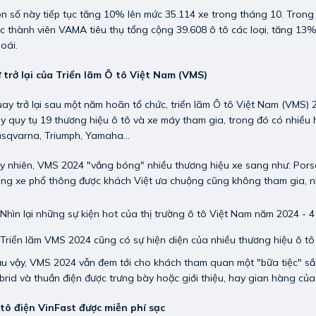
n số này tiếp tục tăng 10% lên mức 35.114 xe trong tháng 10. Trong 
c thành viên VAMA tiêu thụ tổng cộng 39.608 ô tô các loại, tăng 13
oái.
 trở lại của Triển lãm Ô tô Việt Nam (VMS)
ay trở lại sau một năm hoãn tổ chức, triển lãm Ô tô Việt Nam (VMS) 
y quy tụ 19 thương hiệu ô tô và xe máy tham gia, trong đó có nhiều
sqvarna, Triumph, Yamaha…
y nhiên, VMS 2024 "vắng bóng" nhiều thương hiệu xe sang như: Por
ng xe phổ thông được khách Việt ưa chuộng cũng không tham gia, n
Triển lãm VMS 2024 cũng có sự hiện diện của nhiều thương hiệu ô 
u vậy, VMS 2024 vẫn đem tới cho khách tham quan một "bữa tiệc" sắ
brid và thuần điện được trưng bày hoặc giới thiệu, hay gian hàng củ
tô điện VinFast được miễn phí sạc