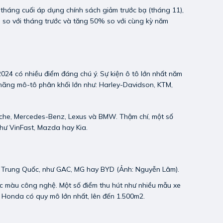
tháng cuối áp dụng chính sách giảm trước bạ (tháng 11),
% so với tháng trước và tăng 50% so với cùng kỳ năm
2024 có nhiều điểm đáng chú ý. Sự kiện ô tô lớn nhất năm
 hãng mô-tô phân khối lớn như: Harley-Davidson, KTM,
sche, Mercedes-Benz, Lexus và BMW. Thậm chí, một số
hư VinFast, Mazda hay Kia.
tô Trung Quốc, như GAC, MG hay BYD (Ảnh: Nguyễn Lâm).
c màu công nghệ. Một số điểm thu hút như nhiều mẫu xe
a Honda có quy mô lớn nhất, lên đến 1.500m2.