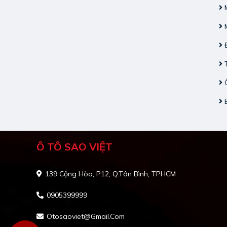
M
M
Đ
T
Ô
B
Ô TÔ SAO VIỆT
139 Cộng Hòa, P12, Q.Tân Bình, TPHCM
0905399999
Otosaoviet@gmail.com