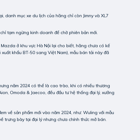
ại, danh mục xe du lịch của hãng chỉ còn Jimny và XL7
 chỉ tạm ngừng kinh doanh để chờ phiên bản mới.
u Mazda ở khu vực Hà Nội lại cho biết, hãng chưa có kế
i xuất khẩu BT-50 sang Việt Nam), mẫu bán tải này đã
hưng năm 2024 có thể là cao trào, khi có nhiều thương
 Aion, Omoda & Jaecoo, đều đầu tư hệ thống đại lý, xưởng
đem về sản phẩm mới vào năm 2024, như: Wuling với mẫu
ề trưng bày tại đại lý nhưng chưa chính thức mở bán.