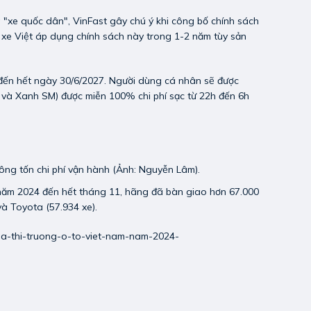
 "xe quốc dân", VinFast gây chú ý khi công bố chính sách
 xe Việt áp dụng chính sách này trong 1-2 năm tùy sản
 đến hết ngày 30/6/2027. Người dùng cá nhân sẽ được
st và Xanh SM) được miễn 100% chi phí sạc từ 22h đến 6h
ông tốn chi phí vận hành (Ảnh: Nguyễn Lâm).
ầu năm 2024 đến hết tháng 11, hãng đã bàn giao hơn 67.000
và Toyota (57.934 xe).
-cua-thi-truong-o-to-viet-nam-nam-2024-