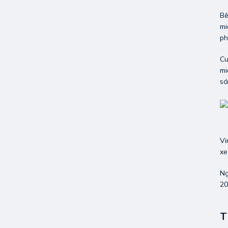
Bê
mi
ph
Cu
mi
sá
Vi
xe
N
20
T