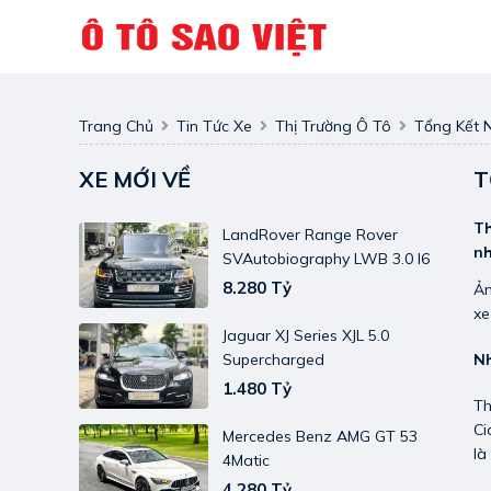
Trang Chủ
Tin Tức Xe
Thị Trường Ô Tô
Tổng Kết 
XE MỚI VỀ
T
Th
LandRover Range Rover
nh
SVAutobiography LWB 3.0 I6
8.280 Tỷ
Ản
xe
Jaguar XJ Series XJL 5.0
Nh
Supercharged
1.480 Tỷ
Th
Ci
Mercedes Benz AMG GT 53
là
4Matic
4.280 Tỷ