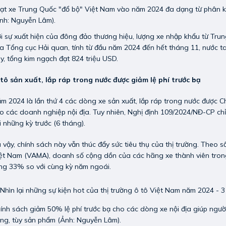
ạt xe Trung Quốc "đổ bộ" Việt Nam vào năm 2024 đa dạng từ phân kh
nh: Nguyễn Lâm).
i sự xuất hiện của đông đảo thương hiệu, lượng xe nhập khẩu từ Tru
a Tổng cục Hải quan, tính từ đầu năm 2024 đến hết tháng 11, nước ta
y, tổng kim ngạch đạt 824 triệu USD.
tô sản xuất, lắp ráp trong nước được giảm lệ phí trước bạ
m 2024 là lần thứ 4 các dòng xe sản xuất, lắp ráp trong nước được C
o các doanh nghiệp nội địa. Tuy nhiên, Nghị định 109/2024/NĐ-CP chỉ
i những kỳ trước (6 tháng).
 vậy, chính sách này vẫn thúc đẩy sức tiêu thụ của thị trường. Theo s
ệt Nam (VAMA), doanh số cộng dồn của các hãng xe thành viên trong
ng 33% so với cùng kỳ năm ngoái.
ính sách giảm 50% lệ phí trước bạ cho các dòng xe nội địa giúp người 
ng, tùy sản phẩm (Ảnh: Nguyễn Lâm).