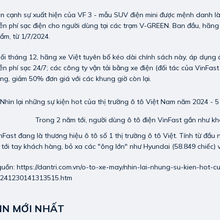
n cạnh sự xuất hiện của VF 3 - mẫu SUV điện mini được mệnh danh là
ễn phí sạc điện cho người dùng tại các trạm V-GREEN. Ban đầu, hãng
ẩm, từ 1/7/2024.
ối tháng 12, hãng xe Việt tuyên bố kéo dài chính sách này, áp dụng
ễn phí sạc 24/7; các công ty vận tải bằng xe điện (đối tác của VinFa
ng, giảm 50% đơn giá với các khung giờ còn lại.
Trong 2 năm tới, người dùng ô tô điện VinFast gần như kh
nFast đang là thương hiệu ô tô số 1 thị trường ô tô Việt. Tính từ đ
 tới tay khách hàng, bỏ xa các "ông lớn" như Hyundai (58.849 chiếc) 
guồn:
https://dantri.com.vn/o-to-xe-may/nhin-lai-nhung-su-kien-hot
241230141313515.htm
IN MỚI NHẤT