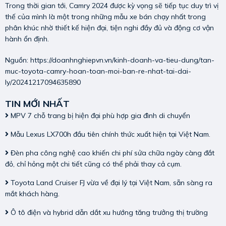
Trong thời gian tới, Camry 2024 được kỳ vọng sẽ tiếp tục duy trì vị
thế của mình là một trong những mẫu xe bán chạy nhất trong
phân khúc nhờ thiết kế hiện đại, tiện nghi đầy đủ và động cơ vận
hành ổn định.
Nguồn:
https://doanhnghiepvn.vn/kinh-doanh-va-tieu-dung/tan-
muc-toyota-camry-hoan-toan-moi-ban-re-nhat-tai-dai-
ly/20241217094635890
TIN MỚI NHẤT
MPV 7 chỗ trang bị hiện đại phù hợp gia đình di chuyển
Mẫu Lexus LX700h đầu tiên chính thức xuất hiện tại Việt Nam.
Đèn pha công nghệ cao khiến chi phí sửa chữa ngày càng đắt
đỏ, chỉ hỏng một chi tiết cũng có thể phải thay cả cụm.
Toyota Land Cruiser FJ vừa về đại lý tại Việt Nam, sẵn sàng ra
mắt khách hàng.
Ô tô điện và hybrid dẫn dắt xu hướng tăng trưởng thị trường