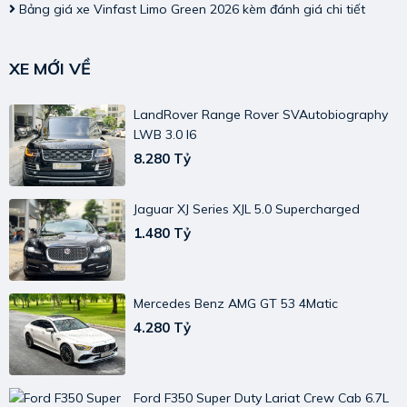
Bảng giá xe Vinfast Limo Green 2026 kèm đánh giá chi tiết
XE MỚI VỀ
LandRover Range Rover SVAutobiography
LWB 3.0 I6
8.280 Tỷ
Jaguar XJ Series XJL 5.0 Supercharged
1.480 Tỷ
Mercedes Benz AMG GT 53 4Matic
4.280 Tỷ
Ford F350 Super Duty Lariat Crew Cab 6.7L