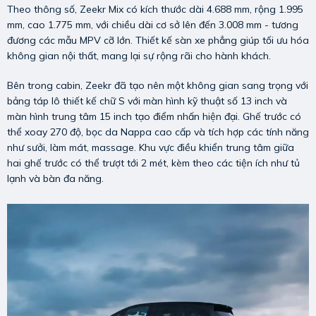
Theo thông số, Zeekr Mix có kích thước dài 4.688 mm, rộng 1.995
mm, cao 1.775 mm, với chiều dài cơ sở lên đến 3.008 mm - tương
đương các mẫu MPV cỡ lớn. Thiết kế sàn xe phẳng giúp tối ưu hóa
không gian nội thất, mang lại sự rộng rãi cho hành khách.
Bên trong cabin, Zeekr đã tạo nên một không gian sang trọng với
bảng táp lô thiết kế chữ S với màn hình kỹ thuật số 13 inch và
màn hình trung tâm 15 inch tạo điểm nhấn hiện đại. Ghế trước có
thể xoay 270 độ, bọc da Nappa cao cấp và tích hợp các tính năng
như sưởi, làm mát, massage. Khu vực điều khiển trung tâm giữa
hai ghế trước có thể trượt tới 2 mét, kèm theo các tiện ích như tủ
lạnh và bàn đa năng.