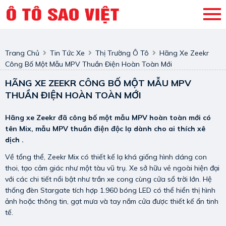
Trang Chủ
Tin Tức Xe
Thị Trường Ô Tô
Hãng Xe Zeekr
Công Bố Một Mẫu MPV Thuần Điện Hoàn Toàn Mới
HÃNG XE ZEEKR CÔNG BỐ MỘT MẪU MPV
THUẦN ĐIỆN HOÀN TOÀN MỚI
Hãng xe Zeekr đã công bố một mẫu MPV hoàn toàn mới có
tên Mix, mẫu MPV thuần điện độc lạ dành cho ai thích xê
dịch .
Về tổng thể, Zeekr Mix có thiết kế lạ khá giống hình dáng con
thoi, tạo cảm giác như một tàu vũ trụ. Xe sở hữu vẻ ngoài hiện đại
với các chi tiết nổi bật như trần xe cong cùng cửa sổ trời lớn. Hệ
thống đèn Stargate tích hợp 1.960 bóng LED có thể hiển thị hình
ảnh hoặc thông tin, gạt mưa và tay nắm cửa được thiết kế ẩn tinh
tế.