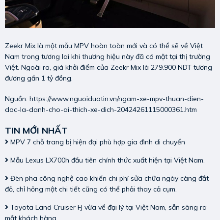
Zeekr Mix là một mẫu MPV hoàn toàn mới và có thể sẽ về Việt
Nam trong tương lai khi thương hiệu này đã có mặt tại thị trường
Việt. Ngoài ra, giá khởi điểm của Zeekr Mix là 279.900 NDT tương
đương gần 1 tỷ đồng.
Nguồn:
https://www.nguoiduatin.vn/ngam-xe-mpv-thuan-dien-
doc-la-danh-cho-ai-thich-xe-dich-20424261115000361.htm
TIN MỚI NHẤT
MPV 7 chỗ trang bị hiện đại phù hợp gia đình di chuyển
Mẫu Lexus LX700h đầu tiên chính thức xuất hiện tại Việt Nam.
Đèn pha công nghệ cao khiến chi phí sửa chữa ngày càng đắt
đỏ, chỉ hỏng một chi tiết cũng có thể phải thay cả cụm.
Toyota Land Cruiser FJ vừa về đại lý tại Việt Nam, sẵn sàng ra
mắt khách hàng.