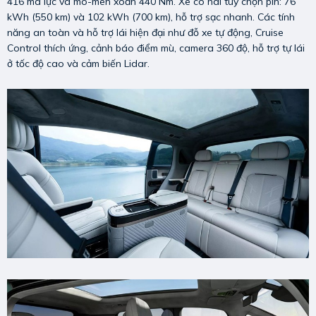
416 mã lực và mô-men xoắn 440 Nm. Xe có hai tùy chọn pin: 76
kWh (550 km) và 102 kWh (700 km), hỗ trợ sạc nhanh. Các tính
năng an toàn và hỗ trợ lái hiện đại như đỗ xe tự động, Cruise
Control thích ứng, cảnh báo điểm mù, camera 360 độ, hỗ trợ tự lái
ở tốc độ cao và cảm biến Lidar.