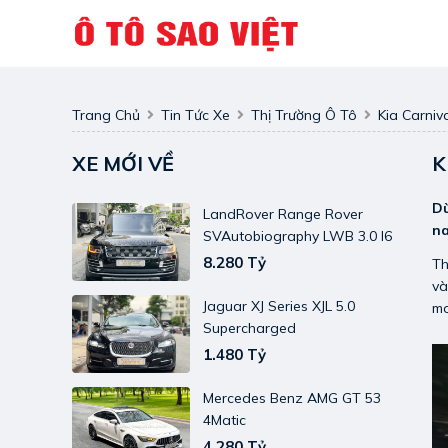
Trang Chủ
Tin Tức Xe
Thị Trường Ô Tô
Kia Carniv
XE MỚI VỀ
K
Dù
LandRover Range Rover
na
SVAutobiography LWB 3.0 I6
8.280 Tỷ
Th
và
Jaguar XJ Series XJL 5.0
mo
Supercharged
1.480 Tỷ
Mercedes Benz AMG GT 53
4Matic
4.280 Tỷ