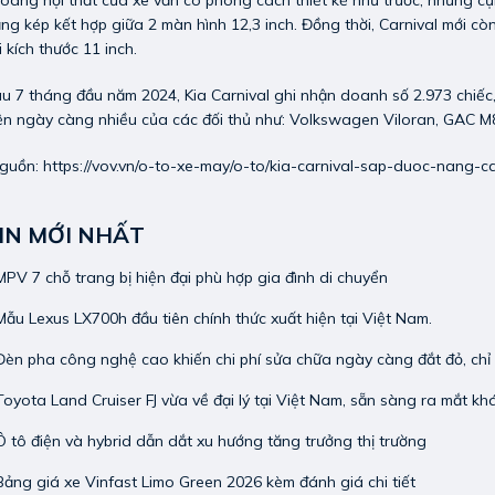
oang nội thất của xe vẫn có phong cách thiết kế như trước, nhưng cụm
ng kép kết hợp giữa 2 màn hình 12,3 inch. Đồng thời, Carnival mới còn
i kích thước 11 inch.
u 7 tháng đầu năm 2024, Kia Carnival ghi nhận doanh số 2.973 chiếc
ện ngày càng nhiều của các đối thủ như: Volkswagen Viloran, GAC M8
guồn:
https://vov.vn/o-to-xe-may/o-to/kia-carnival-sap-duoc-nang-
IN MỚI NHẤT
PV 7 chỗ trang bị hiện đại phù hợp gia đình di chuyển
ẫu Lexus LX700h đầu tiên chính thức xuất hiện tại Việt Nam.
èn pha công nghệ cao khiến chi phí sửa chữa ngày càng đắt đỏ, chỉ h
oyota Land Cruiser FJ vừa về đại lý tại Việt Nam, sẵn sàng ra mắt kh
 tô điện và hybrid dẫn dắt xu hướng tăng trưởng thị trường
ảng giá xe Vinfast Limo Green 2026 kèm đánh giá chi tiết