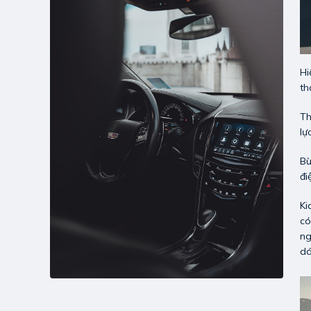
Hi
th
Th
lự
Bù
đi
Ki
có
ng
dá