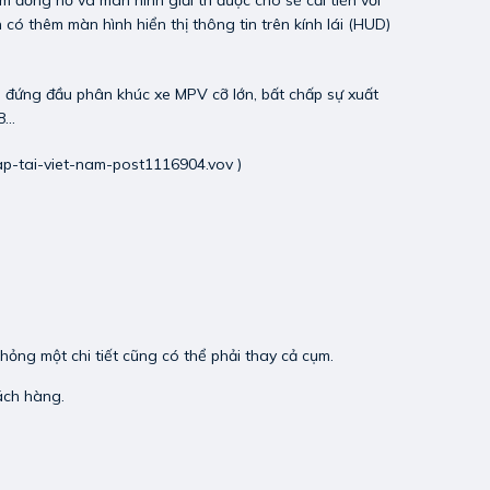
 đồng hồ và màn hình giải trí được cho sẽ cải tiến với
 có thêm màn hình hiển thị thông tin trên kính lái (HUD)
, đứng đầu phân khúc xe MPV cỡ lớn, bất chấp sự xuất
...
cap-tai-viet-nam-post1116904.vov
)
ỏng một chi tiết cũng có thể phải thay cả cụm.
ách hàng.