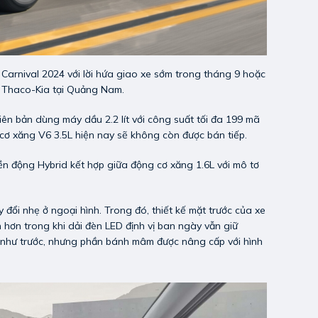
 Carnival 2024 với lời hứa giao xe sớm trong tháng 9 hoặc
áy Thaco-Kia tại Quảng Nam.
iên bản dùng máy dầu 2.2 lít với công suất tối đa 199 mã
 cơ xăng V6 3.5L hiện nay sẽ không còn được bán tiếp.
yền động Hybrid kết hợp giữa động cơ xăng 1.6L với mô tơ
y đổi nhẹ ở ngoại hình. Trong đó, thiết kế mặt trước của xe
 hơn trong khi dải đèn LED định vị ban ngày vẫn giữ
 như trước, nhưng phần bánh mâm được nâng cấp với hình