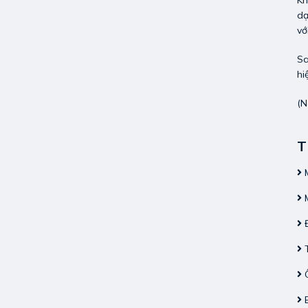
Kh
dạ
vớ
Sa
hi
(N
T
M
M
Đ
T
Ô
B