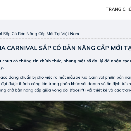
TRANG CH
al Sắp Có Bản Nâng Cấp Mới Tại Việt Nam
IA CARNIVAL SẮP CÓ BẢN NÂNG CẤP MỚI TẠ
 chưa có thông tin chính thức, nhưng một số đại lý đã nhận cọc
y.
aco đang chuẩn bị cho việc ra mắt mẫu xe Kia Carnival phiên bản 
 đạt được thành công lớn trong phân khúc với doanh số ổn định từ khi
ng chờ bản nâng cấp giữa vòng đời (facelift) với thiết kế và các tra