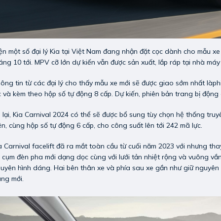
ện một số đại lý Kia tại Việt Nam đang nhận đặt cọc dành cho mẫu xe
áng 10 tới. MPV cỡ lớn dự kiến vẫn được sản xuất, lắp ráp tại nhà m
ông tin từ các đại lý cho thấy mẫu xe mới sẽ được giao sớm nhất làph
c và kèm theo hộp số tự động 8 cấp. Dự kiến, phiên bản trang bị động
 lại, Kia Carnival 2024 có thể sẽ được bổ sung tùy chọn hệ thống tru
ện, cùng hộp số tự động 6 cấp, cho công suất lên tới 242 mã lực.
a Carnival facelift đã ra mắt toàn cầu từ cuối năm 2023 với nhưng tha
 cụm đèn pha mới dạng dọc cùng với lưới tản nhiệt rộng và vuông vắn
uyên hình dáng. Hai bên thân xe và phía sau xe gần như giữ nguyên
ng mới.