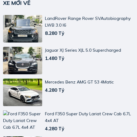
XE MỚI VỀ
LandRover Range Rover SVAutobiography
LWB 3.0 I6
8.280 Tỷ
Jaguar XJ Series XJL 5.0 Supercharged
1.480 Tỷ
Mercedes Benz AMG GT 53 4Matic
4.280 Tỷ
Ford F350 Super Duty Lariat Crew Cab 6.7L
4x4 AT
4.280 Tỷ