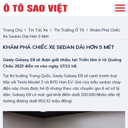
Trang Chủ
Tin Tức Xe
Thị Trường Ô Tô
Khám Phá Chiếc
Xe Sedan Dài Hơn 5 Mét
KHÁM PHÁ CHIẾC XE SEDAN DÀI HƠN 5 MÉT
Geely Galaxy E8 sẽ được giới thiệu tại Triển lãm ô tô Quảng
Châu 2023 diễn ra vào ngày 17/11 tới.
Tại thị trường Trung Quốc,
Geely Galaxy E8
sẽ cạnh tranh trực
tiếp với Tesla Model 3 và BYD Han EV. Giá của mẫu sedan chạy
điện này chưa được hé lộ nhưng theo các chuyên gia ở xứ sở tỷ
dân, Galaxy E8 có mức giá khởi điểm dưới 200.000 Nhân dân tệ
(tương đương dưới 650,32 triệu đồng).