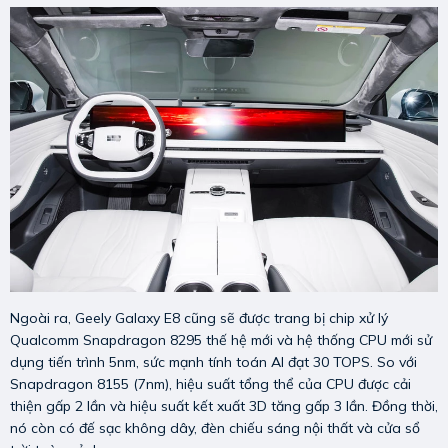
Ngoài ra, Geely Galaxy E8 cũng sẽ được trang bị chip xử lý
Qualcomm Snapdragon 8295 thế hệ mới và hệ thống CPU mới sử
dụng tiến trình 5nm, sức mạnh tính toán AI đạt 30 TOPS. So với
Snapdragon 8155 (7nm), hiệu suất tổng thể của CPU được cải
thiện gấp 2 lần và hiệu suất kết xuất 3D tăng gấp 3 lần. Đồng thời,
nó còn có đế sạc không dây, đèn chiếu sáng nội thất và cửa sổ