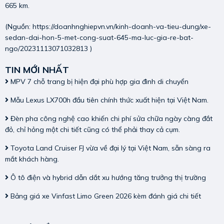
665 km.
(Nguồn:
https://doanhnghiepvn.vn/kinh-doanh-va-tieu-dung/xe-
sedan-dai-hon-5-met-cong-suat-645-ma-luc-gia-re-bat-
ngo/20231113071032813
)
TIN MỚI NHẤT
MPV 7 chỗ trang bị hiện đại phù hợp gia đình di chuyển
Mẫu Lexus LX700h đầu tiên chính thức xuất hiện tại Việt Nam.
Đèn pha công nghệ cao khiến chi phí sửa chữa ngày càng đắt
đỏ, chỉ hỏng một chi tiết cũng có thể phải thay cả cụm.
Toyota Land Cruiser FJ vừa về đại lý tại Việt Nam, sẵn sàng ra
mắt khách hàng.
Ô tô điện và hybrid dẫn dắt xu hướng tăng trưởng thị trường
Bảng giá xe Vinfast Limo Green 2026 kèm đánh giá chi tiết