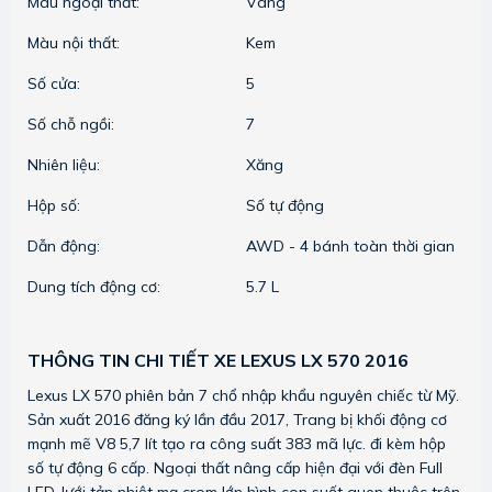
Màu ngoại thất:
Vàng
Màu nội thất:
Kem
Số cửa:
5
Số chỗ ngồi:
7
Nhiên liệu:
Xăng
Hộp số:
Số tự động
Dẫn động:
AWD - 4 bánh toàn thời gian
Dung tích động cơ:
5.7 L
THÔNG TIN CHI TIẾT XE LEXUS LX 570 2016
Lexus LX 570 phiên bản 7 chổ nhập khẩu nguyên chiếc từ Mỹ.
Sản xuất 2016 đăng ký lần đầu 2017, Trang bị khối động cơ
mạnh mẽ V8 5,7 lít tạo ra công suất 383 mã lực. đi kèm hộp
số tự động 6 cấp. Ngoại thất nâng cấp hiện đại với đèn Full
LED, lưới tản nhiệt mạ crom lớn hình con suốt quen thuộc trên