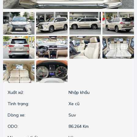
Xuất xứ:
Nhập khẩu
Tình trạng:
Xe cũ
Dòng xe:
Suv
ODO:
86.264 Km