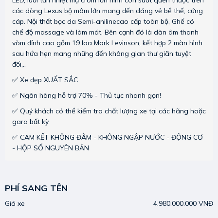
các dòng Lexus bộ mâm lớn mang đến dáng vẻ bề thế, cứng
cáp. Nội thất bọc da Semi-anilinecao cấp toàn bộ, Ghế có
chế độ massage và làm mát, Bên cạnh đó là dàn âm thanh
vòm đỉnh cao gồm 19 loa Mark Levinson, kết hợp 2 màn hình
sau hứa hẹn mang những đến không gian thư giãn tuyệt
đối,..
✅ Xe đẹp XUẤT SẮC
✅ Ngân hàng hỗ trợ 70% - Thủ tục nhanh gọn!
✅ Quý khách có thể kiểm tra chất lượng xe tại các hãng hoặc
gara bất kỳ
✅ CAM KẾT KHÔNG ĐÂM - KHÔNG NGẬP NƯỚC - ĐỘNG CƠ
- HỘP SỐ NGUYÊN BẢN
PHÍ SANG TÊN
Giá xe
4.980.000.000 VNĐ