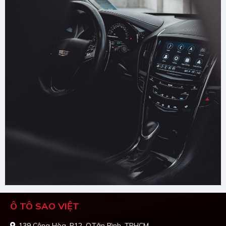
Ô TÔ SAO VIỆT
139 Cộng Hòa, P12, Q.Tân Bình, TPHCM