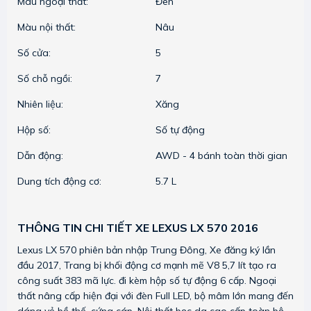
Màu ngoại thất:
Đen
Màu nội thất:
Nâu
Số cửa:
5
Số chỗ ngồi:
7
Nhiên liệu:
Xăng
Hộp số:
Số tự động
Dẫn động:
AWD - 4 bánh toàn thời gian
Dung tích động cơ:
5.7 L
THÔNG TIN CHI TIẾT XE LEXUS LX 570 2016
Lexus LX 570 phiên bản nhập Trung Đông, Xe đăng ký lần
đầu 2017, Trang bị khối động cơ mạnh mẽ V8 5,7 lít tạo ra
công suất 383 mã lực. đi kèm hộp số tự động 6 cấp. Ngoại
thất nâng cấp hiện đại với đèn Full LED, bộ mâm lớn mang đến
dáng vẻ bề thế, cứng cáp. Nội thất bọc da cao cấp toàn bộ,