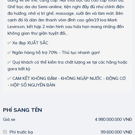
Ghế bọc da da Semi-aniline, tiện nghi đầy đủ như chỉnh điện
đa hướng, nhớ vị trí ghế, massage, sưởi ấm và làm mát. Bên
cạnh đó là dàn âm thanh vòm đỉnh cao gồm19 loa Mark
Levinson, kết hợp 2 màn hình sau hứa hẹn mang những đến
không gian thư giãn tuyệt đối,..
✅ Xe đẹp XUẤT SẮC
✅ Ngân hàng hỗ trợ 70% - Thủ tục nhanh gọn!
✅ Quý khách có thể kiểm tra chất lượng xe tại các hãng hoặc
gara bất kỳ
✅ CAM KẾT KHÔNG ĐÂM - KHÔNG NGẬP NƯỚC - ĐỘNG CƠ
- HỘP SỐ NGUYÊN BẢN
PHÍ SANG TÊN
Giá xe
4.980.000.000 VNĐ
Phí trước bạ
99.600.000 VNĐ