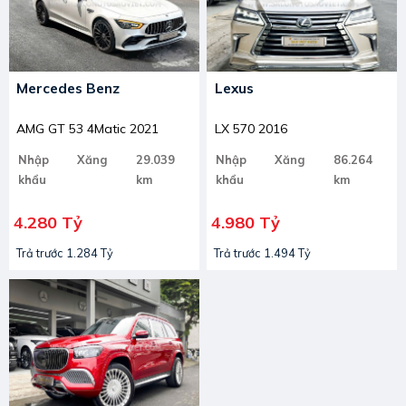
Mercedes Benz
Lexus
AMG GT 53 4Matic 2021
LX 570 2016
Nhập
Xăng
29.039
Nhập
Xăng
86.264
khẩu
km
khẩu
km
4.280 Tỷ
4.980 Tỷ
Trả trước 1.284 Tỷ
Trả trước 1.494 Tỷ