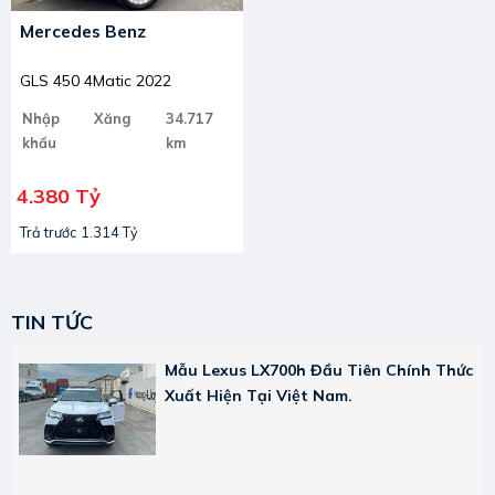
Mercedes Benz
GLS 450 4Matic 2022
Nhập
Xăng
34.717
khẩu
km
4.380 Tỷ
Trả trước 1.314 Tỷ
TIN TỨC
Mẫu Lexus LX700h Đầu Tiên Chính Thức
Xuất Hiện Tại Việt Nam.