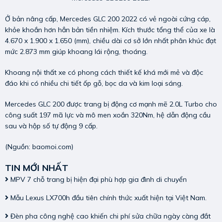
Ở bản nâng cấp, Mercedes GLC 200 2022 có vẻ ngoài cứng cáp,
khỏe khoắn hơn hẳn bản tiền nhiệm. Kích thước tổng thể của xe là
4.670 x 1.900 x 1.650 (mm), chiều dài cơ sở lớn nhất phân khúc đạt
mức 2.873 mm giúp khoang lái rộng, thoáng.
Khoang nội thất xe có phong cách thiết kế khá mới mẻ và độc
đáo khi có nhiều chi tiết ốp gỗ, bọc da và kim loại sáng.
Mercedes GLC 200 được trang bị động cơ mạnh mẽ 2.0L Turbo cho
công suất 197 mã lực và mô men xoắn 320Nm, hệ dẫn động cầu
sau và hộp số tự động 9 cấp.
(Nguồn: baomoi.com)
TIN MỚI NHẤT
MPV 7 chỗ trang bị hiện đại phù hợp gia đình di chuyển
Mẫu Lexus LX700h đầu tiên chính thức xuất hiện tại Việt Nam.
Đèn pha công nghệ cao khiến chi phí sửa chữa ngày càng đắt