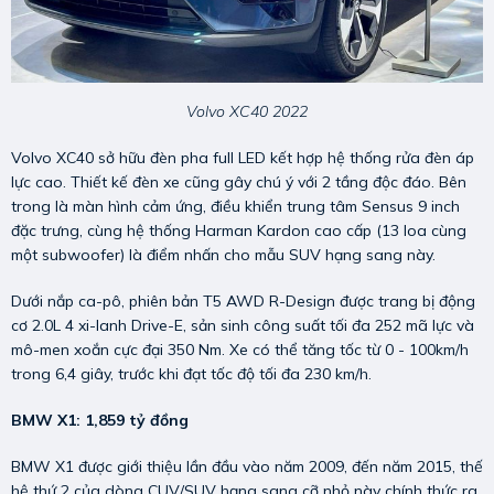
Volvo XC40 2022
Volvo XC40 sở hữu đèn pha full LED kết hợp hệ thống rửa đèn áp
lực cao. Thiết kế đèn xe cũng gây chú ý với 2 tầng độc đáo. Bên
trong là màn hình cảm ứng, điều khiển trung tâm Sensus 9 inch
đặc trưng, cùng hệ thống Harman Kardon cao cấp (13 loa cùng
một subwoofer) là điểm nhấn cho mẫu SUV hạng sang này.
Dưới nắp ca-pô, phiên bản T5 AWD R-Design được trang bị động
cơ 2.0L 4 xi-lanh Drive-E, sản sinh công suất tối đa 252 mã lực và
mô-men xoắn cực đại 350 Nm. Xe có thể tăng tốc từ 0 - 100km/h
trong 6,4 giây, trước khi đạt tốc độ tối đa 230 km/h.
BMW X1: 1,859 tỷ đồng
BMW X1 được giới thiệu lần đầu vào năm 2009, đến năm 2015, thế
hệ thứ 2 của dòng CUV/SUV hạng sang cỡ nhỏ này chính thức ra