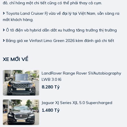
đỏ, chỉ hỏng một chi tiết cũng có thể phải thay cả cụm.
Toyota Land Cruiser FJ vừa về đại lý tại Việt Nam, sẵn sàng ra
mắt khách hàng.
Ô tô điện và hybrid dẫn dắt xu hướng tăng trưởng thị trường
Bảng giá xe Vinfast Limo Green 2026 kèm đánh giá chi tiết
XE MỚI VỀ
LandRover Range Rover SVAutobiography
LWB 3.0 I6
8.280 Tỷ
Jaguar XJ Series XJL 5.0 Supercharged
1.480 Tỷ