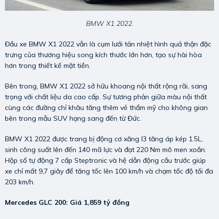
BMW X1 2022.
Đầu xe BMW X1 2022 vẫn là cụm lưới tản nhiệt hình quả thận đặc
trưng của thương hiệu song kích thước lớn hơn, tạo sự hài hòa
hơn trong thiết kế mặt tiền.
Bên trong, BMW X1 2022 sở hữu khoang nội thất rộng rãi, sang
trọng với chất liệu da cao cấp. Sự tương phản giữa màu nội thất
cùng các đường chỉ khâu tăng thêm vẻ thẩm mỹ cho không gian
bên trong mẫu SUV hạng sang đến từ Đức.
BMW X1 2022 được trang bị động cơ xăng I3 tăng áp kép 1.5L,
sinh công suất lên đến 140 mã lực và đạt 220 Nm mô men xoắn.
Hộp số tự động 7 cấp Steptronic và hệ dẫn động cầu trước giúp
xe chỉ mất 9,7 giây để tăng tốc lên 100 km/h và chạm tốc độ tối đa
203 km/h.
Mercedes GLC 200: Giá 1,859 tỷ đồng