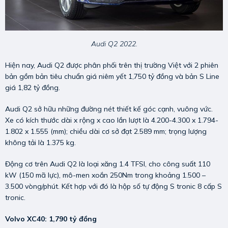
Audi Q2 2022.
Hiện nay, Audi Q2 được phân phối trên thị trường Việt với 2 phiên
bản gồm bản tiêu chuẩn giá niêm yết 1,750 tỷ đồng và bản S Line
giá 1,82 tỷ đồng.
Audi Q2 sở hữu những đường nét thiết kế góc cạnh, vuông vức.
Xe có kích thước dài x rộng x cao lần lượt là 4.200-4.300 x 1.794-
1.802 x 1.555 (mm); chiều dài cơ sở đạt 2.589 mm; trọng lượng
không tải là 1.375 kg.
Động cơ trên Audi Q2 là loại xăng 1.4 TFSI, cho công suất 110
kW (150 mã lực), mô-men xoắn 250Nm trong khoảng 1.500 –
3.500 vòng/phút. Kết hợp với đó là hộp số tự động S tronic 8 cấp S
tronic.
Volvo XC40: 1,790 tỷ đồng