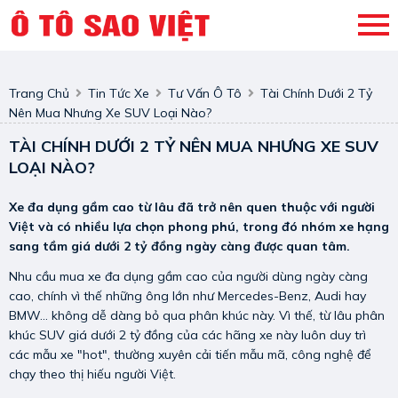
Trang Chủ
Tin Tức Xe
Tư Vấn Ô Tô
Tài Chính Dưới 2 Tỷ
Nên Mua Nhưng Xe SUV Loại Nào?
TÀI CHÍNH DƯỚI 2 TỶ NÊN MUA NHƯNG XE SUV
LOẠI NÀO?
Xe đa dụng gầm cao từ lâu đã trở nên quen thuộc với người
Việt và có nhiều lựa chọn phong phú, trong đó nhóm xe hạng
sang tầm giá dưới 2 tỷ đồng ngày càng được quan tâm.
Nhu cầu mua xe đa dụng gầm cao của người dùng ngày càng
cao, chính vì thế những ông lớn như Mercedes-Benz, Audi hay
BMW... không dễ dàng bỏ qua phân khúc này. Vì thế, từ lâu phân
khúc SUV giá dưới 2 tỷ đồng của các hãng xe này luôn duy trì
các mẫu xe "hot", thường xuyên cải tiến mẫu mã, công nghệ để
chạy theo thị hiếu người Việt.