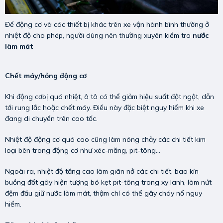
Để động cơ và các thiết bị khác trên xe vận hành bình thường ở
nhiệt độ cho phép, người dùng nên thường xuyên kiểm tra
nước
làm mát
Chết máy/hỏng động cơ
Khi động cơbị quá nhiệt, ô tô có thể giảm hiệu suất đột ngột, dẫn
tới rung lắc hoặc chết máy. Điều này đặc biệt nguy hiểm khi xe
đang di chuyển trên cao tốc.
Nhiệt độ động cơ quá cao cũng làm nóng chảy các chi tiết kim
loại bên trong động cơ như xéc-măng, pit-tông...
Ngoài ra, nhiệt độ tăng cao làm giãn nở các chi tiết, bao kín
buồng đốt gây hiện tượng bó kẹt pit-tông trong xy lanh, làm nứt
đệm đầu giữ nước làm mát, thậm chí có thể gây cháy nổ nguy
hiểm.