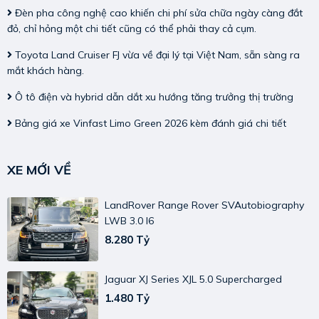
Đèn pha công nghệ cao khiến chi phí sửa chữa ngày càng đắt
đỏ, chỉ hỏng một chi tiết cũng có thể phải thay cả cụm.
Toyota Land Cruiser FJ vừa về đại lý tại Việt Nam, sẵn sàng ra
mắt khách hàng.
Ô tô điện và hybrid dẫn dắt xu hướng tăng trưởng thị trường
Bảng giá xe Vinfast Limo Green 2026 kèm đánh giá chi tiết
XE MỚI VỀ
LandRover Range Rover SVAutobiography
LWB 3.0 I6
8.280 Tỷ
Jaguar XJ Series XJL 5.0 Supercharged
1.480 Tỷ