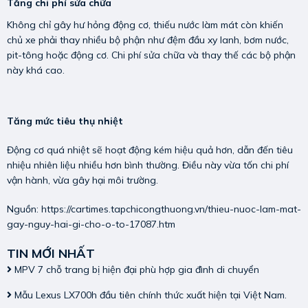
Tăng chi phí sửa chữa
Không chỉ gây hư hỏng động cơ, thiếu nước làm mát còn khiến
chủ xe phải thay nhiều bộ phận như đệm đầu xy lanh, bơm nước,
pit-tông hoặc động cơ. Chi phí sửa chữa và thay thế các bộ phận
này khá cao.
Tăng mức tiêu thụ nhiệt
Động cơ quá nhiệt sẽ hoạt động kém hiệu quả hơn, dẫn đến tiêu
nhiệu nhiên liệu nhiều hơn bình thường. Điều này vừa tốn chi phí
vận hành, vừa gây hại môi trường.
Nguồn:
https://cartimes.tapchicongthuong.vn/thieu-nuoc-lam-mat-
gay-nguy-hai-gi-cho-o-to-17087.htm
TIN MỚI NHẤT
MPV 7 chỗ trang bị hiện đại phù hợp gia đình di chuyển
Mẫu Lexus LX700h đầu tiên chính thức xuất hiện tại Việt Nam.