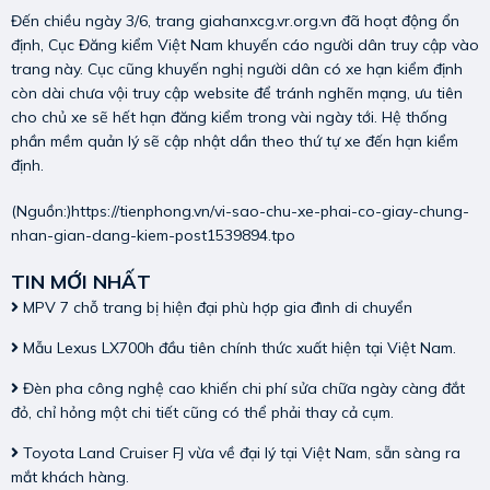
Đến chiều ngày 3/6, trang giahanxcg.vr.org.vn đã hoạt động ổn
định, Cục Đăng kiểm Việt Nam khuyến cáo người dân truy cập vào
trang này. Cục cũng khuyến nghị người dân có xe hạn kiểm định
còn dài chưa vội truy cập website để tránh nghẽn mạng, ưu tiên
cho chủ xe sẽ hết hạn đăng kiểm trong vài ngày tới. Hệ thống
phần mềm quản lý sẽ cập nhật dần theo thứ tự xe đến hạn kiểm
định.
(Nguồn:)
https://tienphong.vn/vi-sao-chu-xe-phai-co-giay-chung-
nhan-gian-dang-kiem-post1539894.tpo
TIN MỚI NHẤT
MPV 7 chỗ trang bị hiện đại phù hợp gia đình di chuyển
Mẫu Lexus LX700h đầu tiên chính thức xuất hiện tại Việt Nam.
Đèn pha công nghệ cao khiến chi phí sửa chữa ngày càng đắt
đỏ, chỉ hỏng một chi tiết cũng có thể phải thay cả cụm.
Toyota Land Cruiser FJ vừa về đại lý tại Việt Nam, sẵn sàng ra
mắt khách hàng.