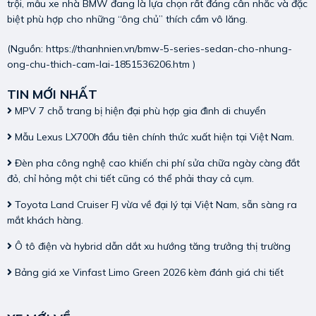
trội, mẫu xe nhà BMW đang là lựa chọn rất đáng cân nhắc và đặc
biệt phù hợp cho những “ông chủ” thích cầm vô lăng.
(Nguồn:
https://thanhnien.vn/bmw-5-series-sedan-cho-nhung-
ong-chu-thich-cam-lai-1851536206.htm
)
TIN MỚI NHẤT
MPV 7 chỗ trang bị hiện đại phù hợp gia đình di chuyển
Mẫu Lexus LX700h đầu tiên chính thức xuất hiện tại Việt Nam.
Đèn pha công nghệ cao khiến chi phí sửa chữa ngày càng đắt
đỏ, chỉ hỏng một chi tiết cũng có thể phải thay cả cụm.
Toyota Land Cruiser FJ vừa về đại lý tại Việt Nam, sẵn sàng ra
mắt khách hàng.
Ô tô điện và hybrid dẫn dắt xu hướng tăng trưởng thị trường
Bảng giá xe Vinfast Limo Green 2026 kèm đánh giá chi tiết