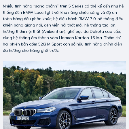
Nhiều tính năng “sang chảnh” trên 5 Series có thể kể đến như hệ
thống đèn BMW Laserlight với khả năng chiếu sáng và độ an
toàn hàng đầu phân khúc; hệ điều hành BMW 7.0, hệ thống điều
khiển bằng giọng nói, đèn viền nội thất mới, hệ thống tạo ion,
hương thơm nội thất (Ambient air), ghế bọc da Dakota cao cấp,
cùng hệ thống âm thành vòm Harman Kardon 16 loa. Thậm chí,
hai phiên bản gồm 520i M Sport còn sở hữu tính năng chỉnh điện
đa hướng cho hàng ghế trước.