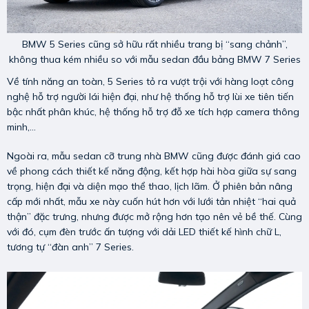
BMW 5 Series cũng sở hữu rất nhiều trang bị “sang chảnh”,
không thua kém nhiều so với mẫu sedan đầu bảng BMW 7 Series
Về tính năng an toàn, 5 Series tỏ ra vượt trội với hàng loạt công
nghệ hỗ trợ người lái hiện đại, như hệ thống hỗ trợ lùi xe tiên tiến
bậc nhất phân khúc, hệ thống hỗ trợ đỗ xe tích hợp camera thông
minh,…
Ngoài ra, mẫu sedan cỡ trung nhà BMW cũng được đánh giá cao
về phong cách thiết kế năng động, kết hợp hài hòa giữa sự sang
trọng, hiện đại và diện mạo thể thao, lịch lãm. Ở phiên bản nâng
cấp mới nhất, mẫu xe này cuốn hút hơn với lưới tản nhiệt “hai quả
thận” đặc trưng, nhưng được mở rộng hơn tạo nên vẻ bề thế. Cùng
với đó, cụm đèn trước ấn tượng với dải LED thiết kế hình chữ L,
tương tự “đàn anh” 7 Series.