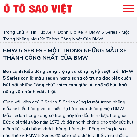
Trang Chủ
Tin Tức Xe
Đánh Giá Xe
BMW 5 Series - Một
Trong Những Mẫu Xe Thành Công Nhất Của BMW
BMW 5 SERIES - MỘT TRONG NHỮNG MẪU XE
THÀNH CÔNG NHẤT CỦA BMW
Bên cạnh kiểu dáng sang trọng và công nghệ vượt trội, BMW
5 Series còn là mẫu sedan hạng sang cỡ trung đặc biệt cuốn
hút với những “ông chủ” thích cảm giác lái nhờ sở hữu khả
năng vận hành vượt trội.
Cùng với “đàn em” 3 Series, 5 Series cũng là một trong những
mẫu xe biểu tượng và là “niềm tự hào” của thương hiệu BMW.
Mẫu sedan hạng sang cỡ trung này lần đầu tiên được hãng xe
Đức giới thiệu vào năm 1972 và đã nhanh chóng cho thấy sức hút
mãnh liệt với những khách hàng thành đạt. Bằng chứng là sau
nửa thế kỷ, BMW 5 Series đã xây dựng được vị thế vững chắc ở