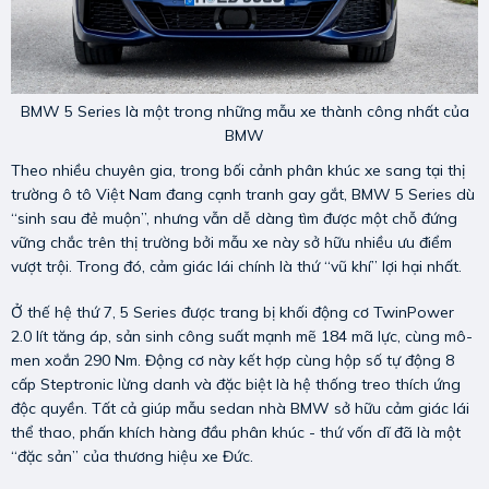
BMW 5 Series là một trong những mẫu xe thành công nhất của
BMW
Theo nhiều chuyên gia, trong bối cảnh phân khúc xe sang tại thị
trường ô tô Việt Nam đang cạnh tranh gay gắt, BMW 5 Series dù
“sinh sau đẻ muộn”, nhưng vẫn dễ dàng tìm được một chỗ đứng
vững chắc trên thị trường bởi mẫu xe này sở hữu nhiều ưu điểm
vượt trội. Trong đó, cảm giác lái chính là thứ “vũ khí” lợi hại nhất.
Ở thế hệ thứ 7, 5 Series được trang bị khối động cơ TwinPower
2.0 lít tăng áp, sản sinh công suất mạnh mẽ 184 mã lực, cùng mô-
men xoắn 290 Nm. Động cơ này kết hợp cùng hộp số tự động 8
cấp Steptronic lừng danh và đặc biệt là hệ thống treo thích ứng
độc quyền. Tất cả giúp mẫu sedan nhà BMW sở hữu cảm giác lái
thể thao, phấn khích hàng đầu phân khúc - thứ vốn dĩ đã là một
“đặc sản” của thương hiệu xe Đức.