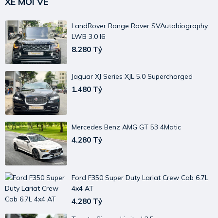
XE MỚI VỀ
LandRover Range Rover SVAutobiography
LWB 3.0 I6
8.280 Tỷ
Jaguar XJ Series XJL 5.0 Supercharged
1.480 Tỷ
Mercedes Benz AMG GT 53 4Matic
4.280 Tỷ
Ford F350 Super Duty Lariat Crew Cab 6.7L
4x4 AT
4.280 Tỷ