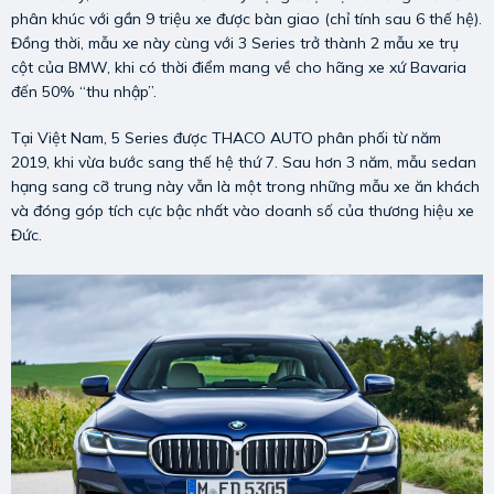
phân khúc với gần 9 triệu xe được bàn giao (chỉ tính sau 6 thế hệ).
Đồng thời, mẫu xe này cùng với 3 Series trở thành 2 mẫu xe trụ
cột của BMW, khi có thời điểm mang về cho hãng xe xứ Bavaria
đến 50% “thu nhập”.
Tại Việt Nam, 5 Series được THACO AUTO phân phối từ năm
2019, khi vừa bước sang thế hệ thứ 7. Sau hơn 3 năm, mẫu sedan
hạng sang cỡ trung này vẫn là một trong những mẫu xe ăn khách
và đóng góp tích cực bậc nhất vào doanh số của thương hiệu xe
Đức.