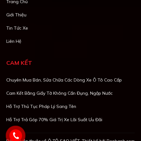
Trang Chủ
Giới Thiệu
Tin Tức Xe
Liên Hệ
CAM KẾT
Chuyên Mua Bán, Sửa Chữa Các Dòng Xe Ô Tô Cao Cấp
Cam Kết Bằng Giấy Tờ Không Cấn Đụng, Ngập Nước
Hỗ Trợ Thủ Tục Pháp Lý Sang Tên
Hỗ Trợ Trả Góp 70% Giá Trị Xe Lãi Suất Ưu Đãi
Bản quyền thuộc về Ô TÔ SAO VIỆT. Thiết kế bởi
Bonbanh.com