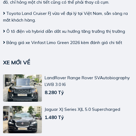
đỏ, chỉ hỏng một chi tiết cũng có thể phải thay cả cụm.
Toyota Land Cruiser FJ vừa về đại lý tại Việt Nam, sẵn sàng ra
mắt khách hàng.
Ô tô điện và hybrid dẫn dắt xu hướng tăng trưởng thị trường
Bảng giá xe Vinfast Limo Green 2026 kèm đánh giá chi tiết
XE MỚI VỀ
LandRover Range Rover SVAutobiography
LWB 3.0 I6
8.280 Tỷ
Jaguar XJ Series XJL 5.0 Supercharged
1.480 Tỷ