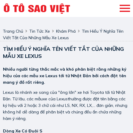
Trang Chủ
Tin Tức Xe
Khám Phá
Tìm Hiểu Ý Nghĩa Tên
Viết Tắt Của Những Mẫu Xe Lexus
TÌM HIỂU Ý NGHĨA TÊN VIẾT TẮT CỦA NHỮNG
MẪU XE LEXUS
Nhiều người từng thắc mắc và khó phân biệt rằng những ký
hiệu của các mẫu xe Lexus tới từ Nhật Bản bởi cách đặt tên
mang ý đồ rất riêng.
Lexus là nhánh xe sang của "ông lớn" xe hơi Toyota tới từ Nhật
Bản. Từ lâu, các mẫuxe của Lexusthường được đặt tên bằng các
ký hiệu với 2 hoặc 3 chữ cái như LS, NX, RX, LX,... đơn giản, nhưng
không hề dễ dàng để phân biệt và chúng đều ẩn chứa những
hàm ý riêng.
Dòng Xe Có Đuôi S