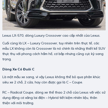
Lexus LX-570, dòng Luxury Crossover cao cấp nhất của Lexus.
Cuối cùng là LX – Luxury Crossover, tuy nhiên trên thực tế, các
mẫu LX không còn là Crossover là nó chính là những thiết kế SUV
thực thụ với phong cách hầm hố, cơ bắp nhưng cũng cực kỳ sang
trọng.
Dòng Xe Có Đuôi C
Là một mẫu xe sang, vì vậy Lexus không thể bỏ qua phân khúc
siêu xe 2 chỗ, 2 cửa, hay còn được gọi là C – Coupe.
RC – Radical Coupe, dòng xe thể thao 2 chỗ của Lexus với việc sử
dụng động cơ xăng lai điện – Hybrid tiết kiệm nhiên liệu, thân
thiện với môi trường.