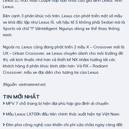
Lexus LC-500, mẫu Coupe hấp dẫn nhất của gia đình Lexus. Ảnh:
Lexus.
Bên cạnh 3 phân khúc nói trên, Lexus còn phát triển một số mẫu
xe khá độc lập như Lexus IS, với hậu tố S không phải Sedan mà là
Sports và chữ "I" làIntelligent. Ngunys dòng xe thể thao thông
minh.
Ngoài ra, Lexus cũng đang phát triển 2 mẫu X – Crossover mới là
UX – Urban Crossover, xe Lexus chuyên dành cho môi trường đô
thị, với kích thước nhỏ hơn cả thiết kế NX nhằm hướng tới các
khách hàng ở phân khúc bình dân hơn. Và RX – Radiant
Crossover, mẫu xe đại diện cho tương lai của Lexus.
(Nguồn: vietnamnet.vn)
TIN MỚI NHẤT
MPV 7 chỗ trang bị hiện đại phù hợp gia đình di chuyển
Mẫu Lexus LX700h đầu tiên chính thức xuất hiện tại Việt Nam.
Đèn pha công nghệ cao khiến chi phí sửa chữa ngày càng đắt