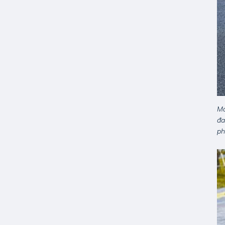
Mớ
đa
ph