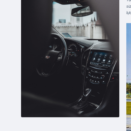
si
lự