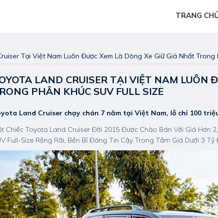
TRANG CH
ruiser Tại Việt Nam Luôn Được Xem Là Dòng Xe Giữ Giá Nhất Trong 
OYOTA LAND CRUISER TẠI VIỆT NAM LUÔN 
RONG PHÂN KHÚC SUV FULL SIZE
yota Land Cruiser chạy chán 7 năm tại Việt Nam, lỗ chỉ 100 tri
t Chiếc Toyota Land Cruiser Đời 2015 Được Chào Bán Với Giá Hơn 2
V Full-Size Rộng Rãi, Bền Bỉ Đáng Tin Cậy Trong Tầm Giá Dưới 3 Tỷ