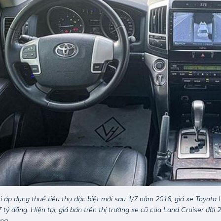
i áp dụng thuế tiêu thụ đặc biệt mới sau 1/7 năm 2016, giá xe Toyota 
7 tỷ đồng. Hiện tại, giá bán trên thị trường xe cũ của Land Cruiser đời
ng.