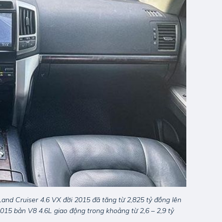
Land Cruiser 4.6 VX đời 2015 đã tăng từ 2,825 tỷ đồng lên
 2015 bản V8 4.6L giao động trong khoảng từ 2,6 – 2,9 tỷ