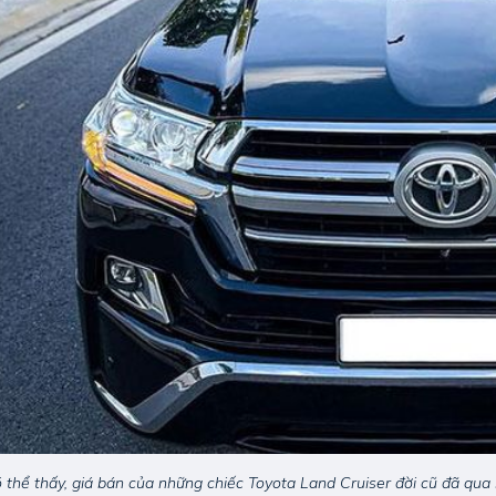
 thể thấy, giá bán của những chiếc Toyota Land Cruiser đời cũ đã qua