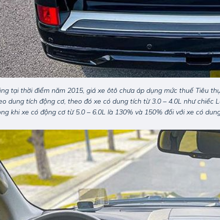
ng tại thời điểm năm 2015, giá xe ôtô chưa áp dụng mức thuế Tiêu th
eo dung tích động cơ, theo đó xe có dung tích từ 3.0 – 4.0L như chiếc
ong khi xe có động cơ từ 5.0 – 6.0L là 130% và 150% đối với xe có dung 