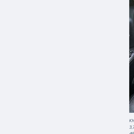
Kh
3,
đồ