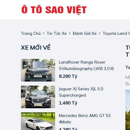
Trang Chủ
Tin Tức Xe
Đánh Giá Xe
Toyota Land C
XE MỚI VỀ
T
T
LandRover Range Rover
To
SVAutobiography LWB 3.0 I6
8.280 Tỷ
Mộ
SU
Jaguar XJ Series XJL 5.0
Supercharged
1.480 Tỷ
Mercedes Benz AMG GT 53
4Matic
4.280 Tỷ