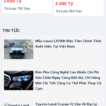
2.650 Tỷ
3.280 Tỷ
Trả trước 795 Triệu
Trả trước 984 Triệu
TIN TỨC
Mẫu Lexus LX700h Đầu Tiên Chính Thức
Xuất Hiện Tại Việt Nam.
Đèn Pha Công Nghệ Cao Khiến Chi Phí
Sửa Chữa Ngày Càng Đắt Đỏ, Chỉ Hỏng
Một Chi Tiết Cũng Có Thể Phải Thay Cả
Cụm.
Toyota Land Cruiser FJ Vừa Về Đại Lý