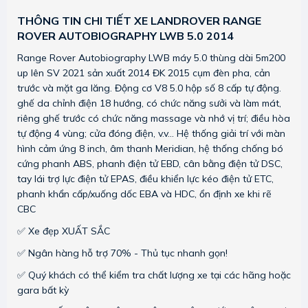
THÔNG TIN CHI TIẾT XE LANDROVER RANGE
ROVER AUTOBIOGRAPHY LWB 5.0 2014
Range Rover Autobiography LWB máy 5.0 thùng dài 5m200
up lên SV 2021 sản xuất 2014 ĐK 2015 cụm đèn pha, cản
trước và mặt ga lăng. Động cơ V8 5.0 hộp số 8 cấp tự động.
ghế da chỉnh điện 18 hướng, có chức năng sưởi và làm mát,
riêng ghế trước có chức năng massage và nhớ vị trí; điều hòa
tự động 4 vùng; cửa đóng điện, v.v... Hệ thống giải trí với màn
hình cảm ứng 8 inch, âm thanh Meridian, hệ thống chống bó
cứng phanh ABS, phanh điện tử EBD, cân bằng điện tử DSC,
tay lái trợ lực điện tử EPAS, điều khiển lực kéo điện tử ETC,
phanh khẩn cấp/xuống dốc EBA và HDC, ổn định xe khi rẽ
CBC
✅ Xe đẹp XUẤT SẮC
✅ Ngân hàng hỗ trợ 70% - Thủ tục nhanh gọn!
✅ Quý khách có thể kiểm tra chất lượng xe tại các hãng hoặc
gara bất kỳ