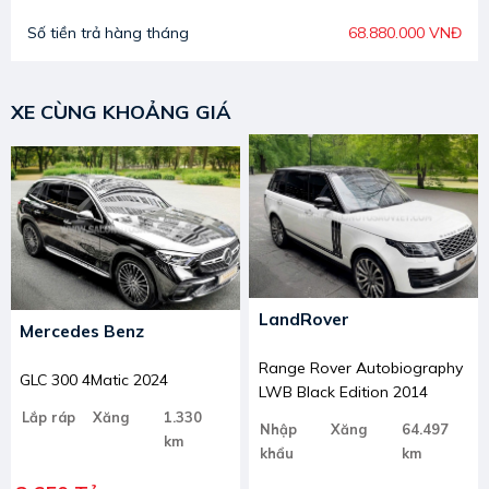
Số tiền trả hàng tháng
68.880.000 VNĐ
XE CÙNG KHOẢNG GIÁ
LandRover
Mercedes Benz
Range Rover Autobiography
GLC 300 4Matic 2024
LWB Black Edition 2014
Lắp ráp
Xăng
1.330
Nhập
Xăng
64.497
km
khẩu
km