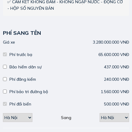
✅ CAM KẾT KHÔNG ĐÂM - KHÔNG NGẬP NƯỚC - ĐỘNG CƠ
- HỘP SỐ NGUYÊN BẢN
PHÍ SANG TÊN
Giá xe
3.280.000.000 VNĐ
Phí trước bạ
65.600.000 VNĐ
Bảo hiểm dân sự
437.000 VNĐ
Phí đăng kiểm
240.000 VNĐ
Phí bảo trì đường bộ
1.560.000 VNĐ
Phí đổi biển
500.000 VNĐ
Sang