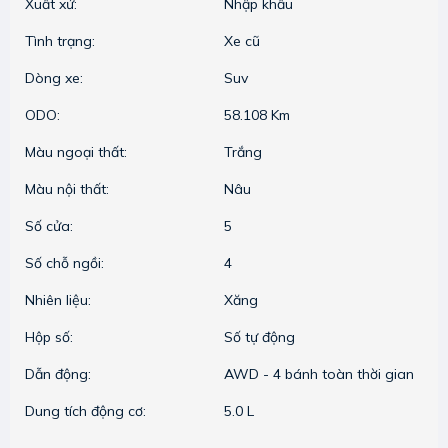
Xuất xứ:
Nhập khẩu
Tình trạng:
Xe cũ
Dòng xe:
Suv
ODO:
58.108 Km
Màu ngoại thất:
Trắng
Màu nội thất:
Nâu
Số cửa:
5
Số chỗ ngồi:
4
Nhiên liệu:
Xăng
Hộp số:
Số tự động
Dẫn động:
AWD - 4 bánh toàn thời gian
Dung tích động cơ:
5.0 L